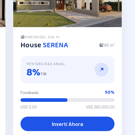
RINCÓN DEL SOL III
House
SERENA
180 m²
RENTABILIDAD ANUAL
8%
TIR
50
%
Fondeado
USD 0.00
USD 360,000.00
Invertí Ahora