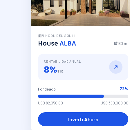
RINCÓN DEL SOL III
House
ALBA
180 m²
RENTABILIDAD ANUAL
8%
TIR
73
%
Fondeado
USD 82,050.00
USD 360,000.00
Invertí Ahora