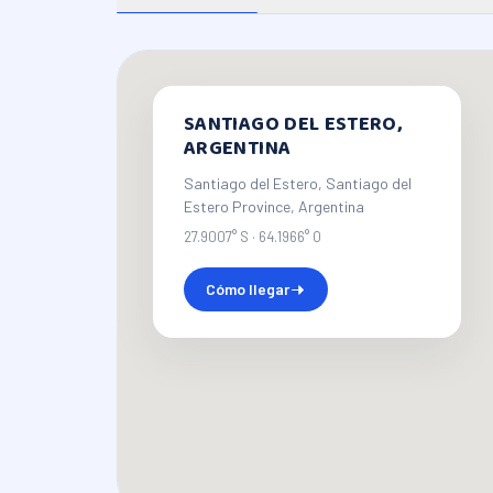
SANTIAGO DEL ESTERO,
ARGENTINA
Santiago del Estero, Santiago del
Estero Province, Argentina
27.9007° S
·
64.1966° O
Cómo llegar