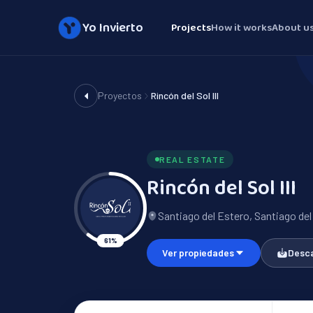
Yo Invierto
Projects
How it works
About u
Proyectos
Rincón del Sol III
REAL ESTATE
Rincón del Sol III
Santiago del Estero, Santiago de
61
%
Ver
propiedades
Desca